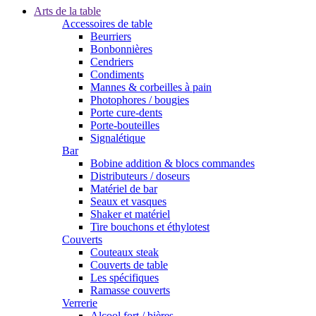
Arts de la table
Accessoires de table
Beurriers
Bonbonnières
Cendriers
Condiments
Mannes & corbeilles à pain
Photophores / bougies
Porte cure-dents
Porte-bouteilles
Signalétique
Bar
Bobine addition & blocs commandes
Distributeurs / doseurs
Matériel de bar
Seaux et vasques
Shaker et matériel
Tire bouchons et éthylotest
Couverts
Couteaux steak
Couverts de table
Les spécifiques
Ramasse couverts
Verrerie
Alcool fort / bières