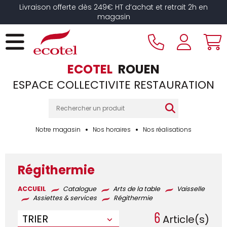
Panneau de gestion des cookies
Livraison offerte dès 249€ HT d’achat et retrait 2h en
magasin
ECOTEL
ROUEN
ESPACE COLLECTIVITE RESTAURATION
Notre magasin
Nos horaires
Nos réalisations
Régithermie
ACCUEIL
Catalogue
Arts de la table
Vaisselle
Assiettes & services
Régithermie
6
TRIER
Article(s)