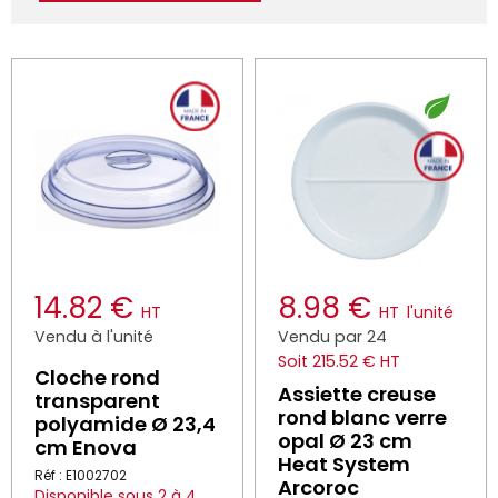
14.82 €
8.98 €
HT
HT
l'unité
Vendu à l'unité
Vendu par 24
Soit 215.52 € HT
Cloche rond
Assiette creuse
transparent
rond blanc verre
polyamide Ø 23,4
opal Ø 23 cm
cm Enova
Heat System
Réf : E1002702
Arcoroc
Disponible sous 2 à 4