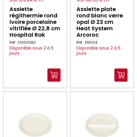
Soit 109.44 € HT
Soit 48.66 € HT
Assiette
Assiette plate
régithermie rond
rond blanc verre
ivoire porcelaine
opal Ø 23 cm
vitrifiée Ø 22,8 cm
Heat System
Hospital Rak
Arcoroc
Réf : E1000080
Réf : E65124
Disponible sous 2 à 5
Disponible sous 2 à 5
jours
jours