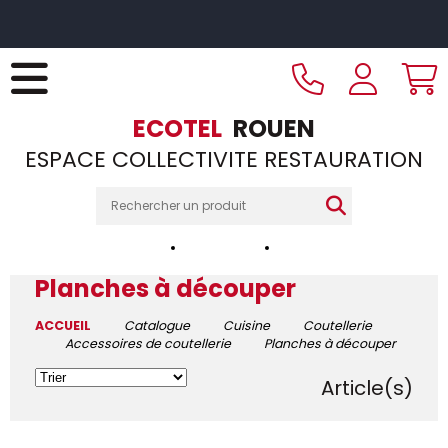
Livraison offerte dès 249€ HT d’achat et retrait 2h en
magasin
ECOTEL
ROUEN
ESPACE COLLECTIVITE RESTAURATION
Notre magasin
Nos horaires
Nos réalisations
Planches à découper
ACCUEIL
Catalogue
Cuisine
Coutellerie
Accessoires de coutellerie
Planches à découper
13
Article(s)