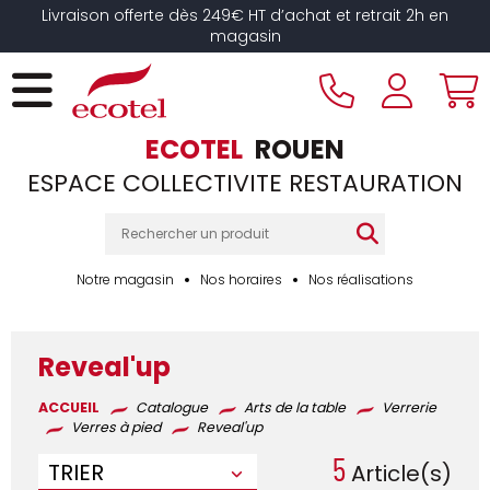
Panneau de gestion des cookies
Livraison offerte dès 249€ HT d’achat et retrait 2h en
magasin
ECOTEL
ROUEN
ESPACE COLLECTIVITE RESTAURATION
Notre magasin
Nos horaires
Nos réalisations
Reveal'up
ACCUEIL
Catalogue
Arts de la table
Verrerie
Verres à pied
Reveal'up
5
TRIER
Article(s)