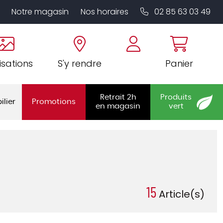
Notre magasin
Nos horaires
02 85 63 03 49
isations
S'y rendre
Panier
Retrait 2h
Produits
ilier
Promotions
en magasin
vert
15
Article(s)