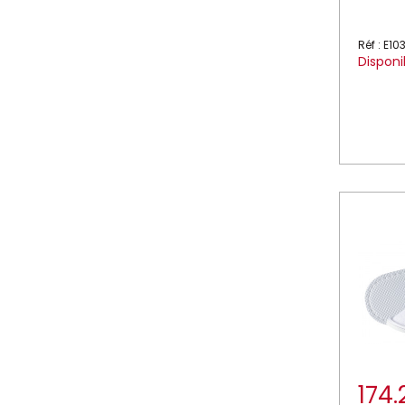
Réf : E1
Disponi
174