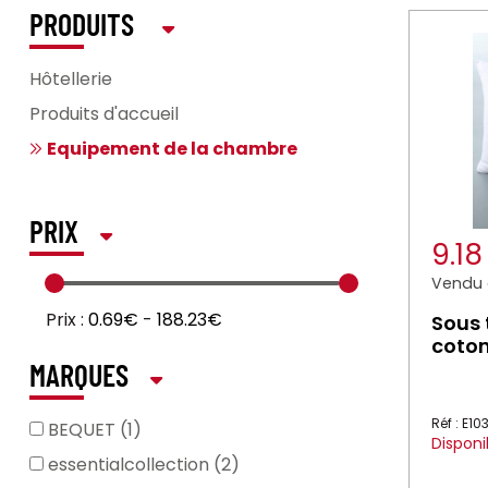
PRODUITS
Hôtellerie
Produits d'accueil
Equipement de la chambre
PRIX
9.1
Vendu à
Prix :
0.69€
-
188.23€
Sous 
coto
MARQUES
Réf : E1
BEQUET (1)
Disponi
essentialcollection (2)