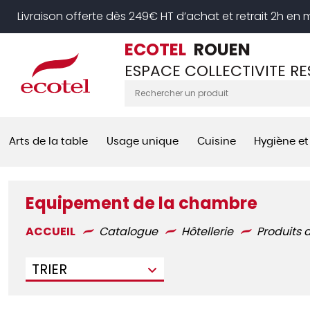
Panneau de gestion des cookies
Livraison offerte dès 249€ HT d’achat et retrait 2h en
ECOTEL
ROUEN
ESPACE COLLECTIVITE R
Arts de la table
Usage unique
Cuisine
Hygiène et
Equipement de la chambre
ACCUEIL
Catalogue
Hôtellerie
Produits 
TRIER