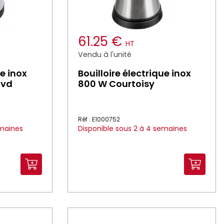
61.25 €
HT
Vendu à l'unité
ue inox
Bouilloire électrique inox
Jvd
800 W Courtoisy
Réf : E1000752
emaines
Disponible sous 2 à 4 semaines