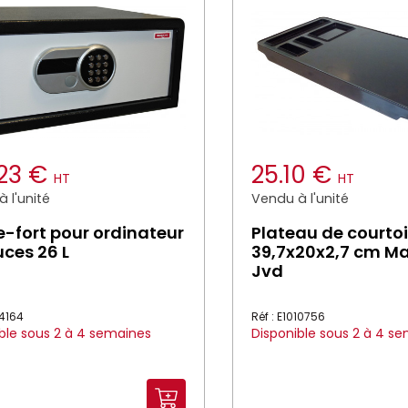
.23 €
25.10 €
HT
HT
 l'unité
Vendu à l'unité
e-fort pour ordinateur
Plateau de courtoi
uces 26 L
39,7x20x2,7 cm M
Jvd
14164
Réf : E1010756
ble sous 2 à 4 semaines
Disponible sous 2 à 4 s