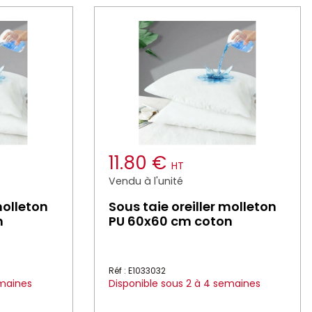
11.80 €
HT
Vendu à l'unité
molleton
Sous taie oreiller molleton
n
PU 60x60 cm coton
Réf : E1033032
emaines
Disponible sous 2 à 4 semaines