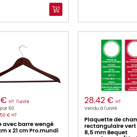
5 €
28.42 €
HT
l'unité
HT
par 50
Vendu à l'unité
.50 € HT
Plaquette de cha
e avec barre wengé
rectangulaire vert
cm x 21 cm Pro.mundi
8,5 mm Bequet