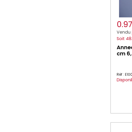
0.9
Vendu 
Soit 48
Annea
cm 6
Réf : E1
Disponi