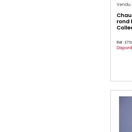
Vendu à
Chau
rond 
Colle
Réf : E71
Disponi