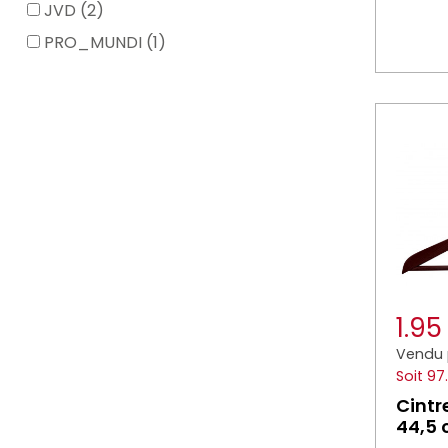
JVD (2)
PRO_MUNDI (1)
1.9
Vendu 
Soit 97
Cintr
44,5 