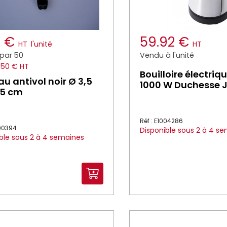
7 €
59.92 €
HT
l'unité
HT
par 50
Vendu à l'unité
.50 € HT
Bouilloire électriq
u antivol noir Ø 3,5
1000 W Duchesse 
,5 cm
Réf : E1004286
000394
Disponible sous 2 à 4 s
ble sous 2 à 4 semaines