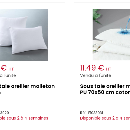
8 €
11.49 €
HT
HT
 l'unité
Vendu à l'unité
taie oreiller molleton
Sous taie oreiller 
n
PU 70x50 cm coto
033029
Réf : E1033031
ble sous 2 à 4 semaines
Disponible sous 2 à 4 s