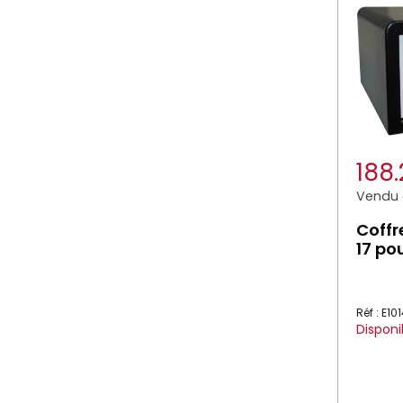
188
Vendu à
Coffr
17 po
Réf : E10
Disponi