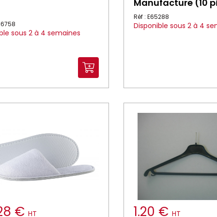
Manufacture (10 p
Réf : E65288
036758
Disponible sous 2 à 4 s
ble sous 2 à 4 semaines
.28 €
1.20 €
HT
HT