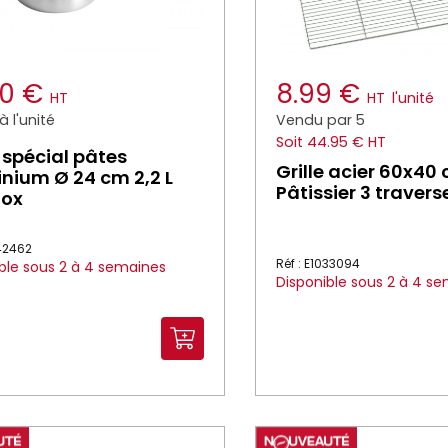
50 €
8.99 €
HT
HT
l'unité
 l'unité
Vendu par 5
Soit 44.95 € HT
 spécial pâtes
Grille acier 60x40
nium Ø 24 cm 2,2 L
Pâtissier 3 traverse
nox
042462
Réf : E1033094
ble sous 2 à 4 semaines
Disponible sous 2 à 4 s