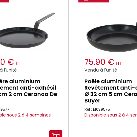
90 €
75.90 €
HT
HT
 l'unité
Vendu à l'unité
ère aluminium
Poêle aluminium
ement anti-adhésif
Revêtement anti-
cm 2 cm Ceranoa De
Ø 32 cm 5 cm Cer
Buyer
039577
Réf : E1039575
ble sous 2 à 4 semaines
Disponible sous 2 à 4 s