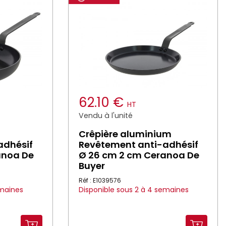
62.10 €
HT
Vendu à l'unité
Crêpière aluminium
adhésif
Revêtement anti-adhésif
anoa De
Ø 26 cm 2 cm Ceranoa De
Buyer
Réf : E1039576
emaines
Disponible sous 2 à 4 semaines