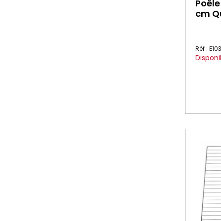
Poêle
cm Qu
Réf : E10
Disponi