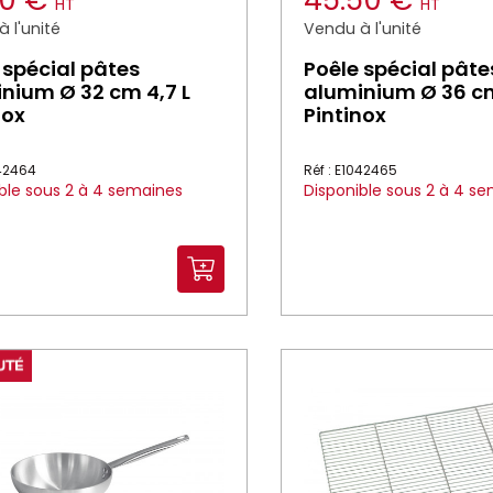
50 €
45.50 €
HT
HT
 l'unité
Vendu à l'unité
 spécial pâtes
Poêle spécial pâte
nium Ø 32 cm 4,7 L
aluminium Ø 36 cm
nox
Pintinox
042464
Réf : E1042465
ble sous 2 à 4 semaines
Disponible sous 2 à 4 s