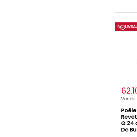
62.
Vendu à
Poêle
Revêt
Ø 24
De Bu