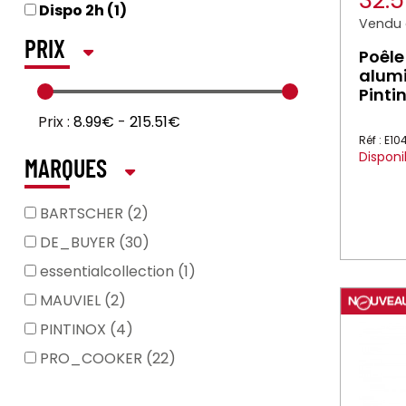
32.
Dispo 2h (1)
Vendu à
PRIX
Poêle
alumi
Pinti
Prix :
8.99€
-
215.51€
Réf : E1
Disponi
MARQUES
BARTSCHER (2)
DE_BUYER (30)
essentialcollection (1)
MAUVIEL (2)
PINTINOX (4)
PRO_COOKER (22)