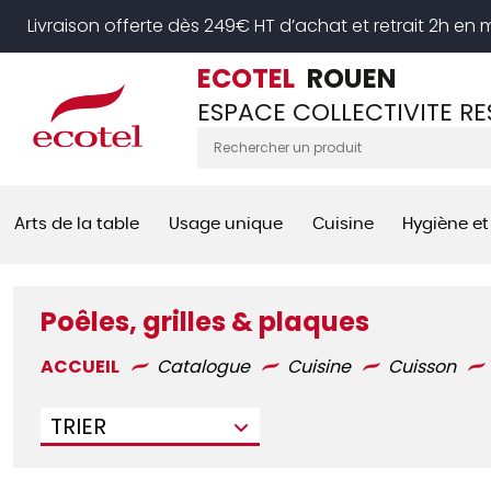
Panneau de gestion des cookies
Livraison offerte dès 249€ HT d’achat et retrait 2h en
ECOTEL
ROUEN
ESPACE COLLECTIVITE R
Arts de la table
Usage unique
Cuisine
Hygiène et
Poêles, grilles & plaques
ACCUEIL
Catalogue
Cuisine
Cuisson
TRIER