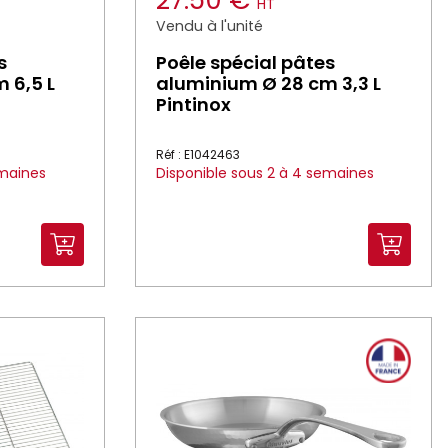
27.50 €
HT
Vendu à l'unité
s
Poêle spécial pâtes
 6,5 L
aluminium Ø 28 cm 3,3 L
Pintinox
Réf : E1042463
emaines
Disponible sous 2 à 4 semaines