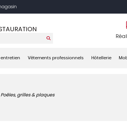
 magasin
ESTAURATION
Réal
 entretien
Vêtements professionnels
Hôtellerie
Mob
Poêles, grilles & plaques