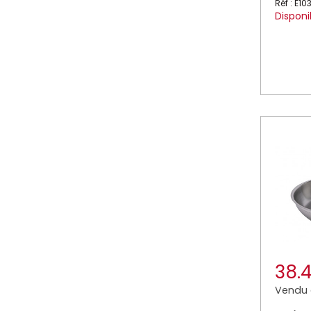
Réf : E1
Disponi
38.
Vendu à