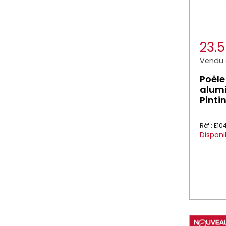
23.
Vendu à
Poêle
alumi
Pinti
Réf : E1
Disponi