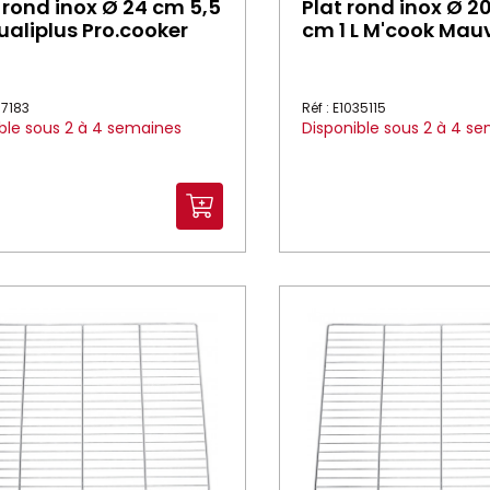
 rond inox Ø 24 cm 5,5
Plat rond inox Ø 2
aliplus Pro.cooker
cm 1 L M'cook Mauv
37183
Réf : E1035115
ble sous 2 à 4 semaines
Disponible sous 2 à 4 s