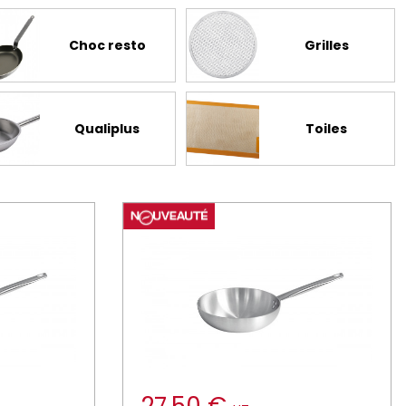
Choc resto
Grilles
Qualiplus
Toiles