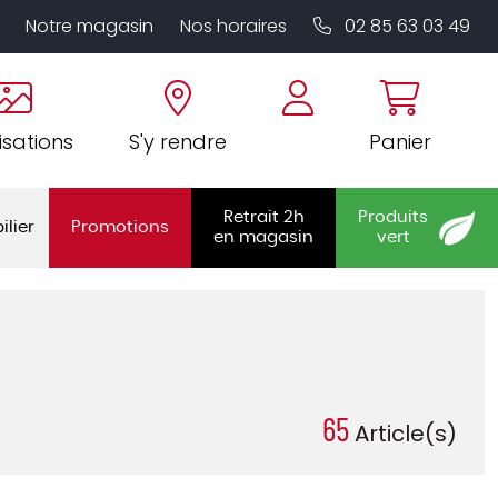
Notre magasin
Nos horaires
02 85 63 03 49
isations
S'y rendre
Panier
Retrait 2h
Produits
ilier
Promotions
en magasin
vert
65
Article(s)