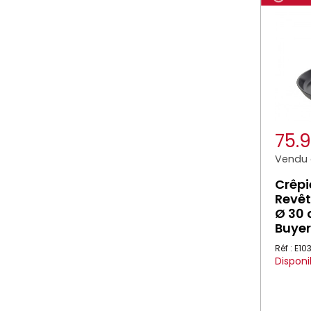
75.
Vendu à
Crêpi
Revêt
Ø 30 
Buyer
Réf : E1
Disponi