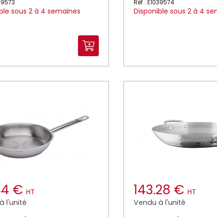
039573
Réf : E1039574
ble sous 2 à 4 semaines
Disponible sous 2 à 4 s
44 €
143.28 €
HT
HT
 l'unité
Vendu à l'unité