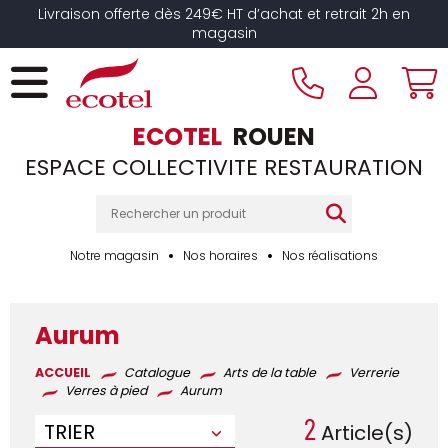
Panneau de gestion des cookies
Livraison offerte dès 249€ HT d’achat et retrait 2h en
magasin
ECOTEL
ROUEN
ESPACE COLLECTIVITE RESTAURATION
Notre magasin
Nos horaires
Nos réalisations
Aurum
ACCUEIL
Catalogue
Arts de la table
Verrerie
Verres à pied
Aurum
2
TRIER
Article(s)