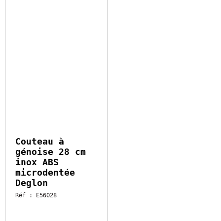
26.05 €
HT
Vendu à l'unité
Couteau à
génoise 28 cm
inox ABS
microdentée
Deglon
Réf : E56028
Disponible sous 2 à
4 semaines