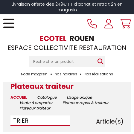
Livraison offerte dès 249€ HT d’achat et retrait 2h en
magasin
ECOTEL
ROUEN
ESPACE COLLECTIVITE RESTAURATION
Notre magasin
Nos horaires
Nos réalisations
Plateaux traiteur
ACCUEIL
Catalogue
Usage unique
Vente à emporter
Plateaux repas & traiteur
Plateaux traiteur
5
TRIER
Article(s)