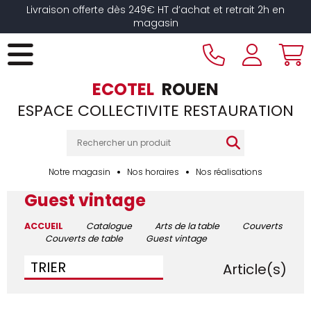
Livraison offerte dès 249€ HT d’achat et retrait 2h en
magasin
ECOTEL
ROUEN
ESPACE COLLECTIVITE RESTAURATION
Notre magasin
Nos horaires
Nos réalisations
Guest vintage
ACCUEIL
Catalogue
Arts de la table
Couverts
Couverts de table
Guest vintage
7
TRIER
Article(s)