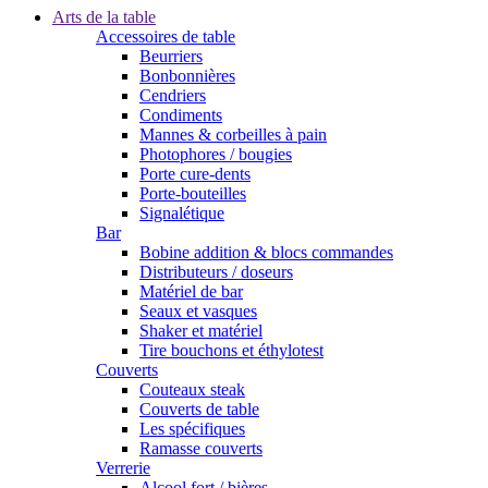
Arts de la table
Accessoires de table
Beurriers
Bonbonnières
Cendriers
Condiments
Mannes & corbeilles à pain
Photophores / bougies
Porte cure-dents
Porte-bouteilles
Signalétique
Bar
Bobine addition & blocs commandes
Distributeurs / doseurs
Matériel de bar
Seaux et vasques
Shaker et matériel
Tire bouchons et éthylotest
Couverts
Couteaux steak
Couverts de table
Les spécifiques
Ramasse couverts
Verrerie
Alcool fort / bières