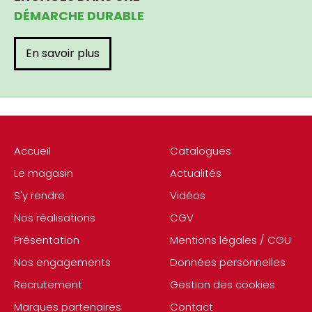
DÉMARCHE DURABLE
En savoir plus
Accueil
Catalogues
Le magasin
Actualités
S'y rendre
Vidéos
Nos réalisations
CGV
Présentation
Mentions légales / CGU
Nos engagements
Données personnelles
Recrutement
Gestion des cookies
Marques partenaires
Contact