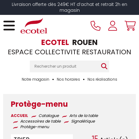
Panneau de gestion des cookies
Livraison offerte dès 249€ HT d’achat et retrait 2h en
magasin
ECOTEL
ROUEN
ESPACE COLLECTIVITE RESTAURATION
Notre magasin
Nos horaires
Nos réalisations
Protège-menu
ACCUEIL
Catalogue
Arts de la table
Accessoires de table
Signalétique
Protège-menu