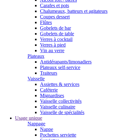
Carafes et pots
Chalumeaux, batteurs et agitateurs
Coupes dessert
Flûtes
Gobelets de bar
Gobelets de table
Verres à cocktail
Verres à pied
Vin au verre
Plateaux
Antidérapants/limonadiers
Plateaux self-service
Traiteurs
Vaisselle
Assiettes & services
Caféterie
Mignardises
Vaisselle collectivités
Vaisselle culinaire
Vaisselle de spécialités
Usage unique
Nappage
Nappe
Pochettes serviette