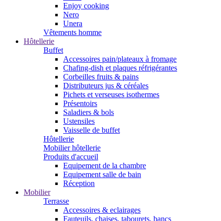
Enjoy cooking
Nero
Unera
Vêtements homme
Hôtellerie
Buffet
Accessoires pain/plateaux à fromage
Chafing-dish et plaques réfrigérantes
Corbeilles fruits & pains
Distributeurs jus & céréales
Pichets et verseuses isothermes
Présentoirs
Saladiers & bols
Ustensiles
Vaisselle de buffet
Hôtellerie
Mobilier hôtellerie
Produits d'accueil
Equipement de la chambre
Equipement salle de bain
Réception
Mobilier
Terrasse
Accessoires & eclairages
Fauteuils, chaises, tabourets, bancs