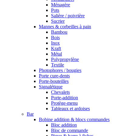
Ménagère
Pots
Salière / poivrière
Sucrier
Mannes & corbeilles à pain
Bambou
Bois
Inox
Kraft
Métal
Polypropylène
Textile
Photophores / bougies
Porte cure-dents
Porte-bouteilles
Signalétique
Chevalets
Porte-addition
Protège-menu
Tableaux et ardoises
Bar
Bobine addition & blocs commandes
Bloc addition
Bloc de commande
Pique & barre à fiches