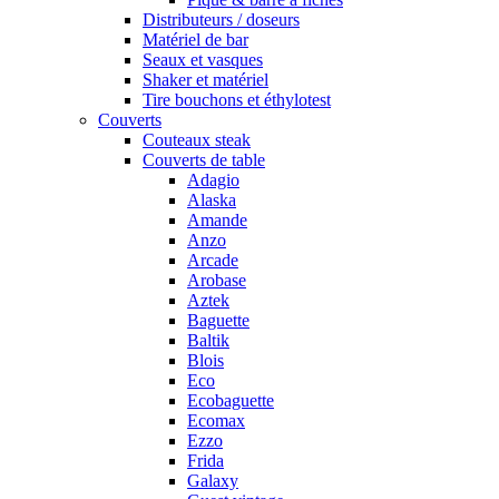
Distributeurs / doseurs
Matériel de bar
Seaux et vasques
Shaker et matériel
Tire bouchons et éthylotest
Couverts
Couteaux steak
Couverts de table
Adagio
Alaska
Amande
Anzo
Arcade
Arobase
Aztek
Baguette
Baltik
Blois
Eco
Ecobaguette
Ecomax
Ezzo
Frida
Galaxy