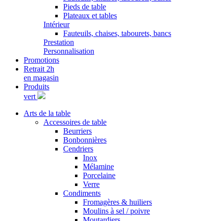
Pieds de table
Plateaux et tables
Intérieur
Fauteuils, chaises, tabourets, bancs
Prestation
Personnalisation
Promotions
Retrait 2h
en magasin
Produits
vert
Arts de la table
Accessoires de table
Beurriers
Bonbonnières
Cendriers
Inox
Mélamine
Porcelaine
Verre
Condiments
Fromagères & huiliers
Moulins à sel / poivre
Moutardiers