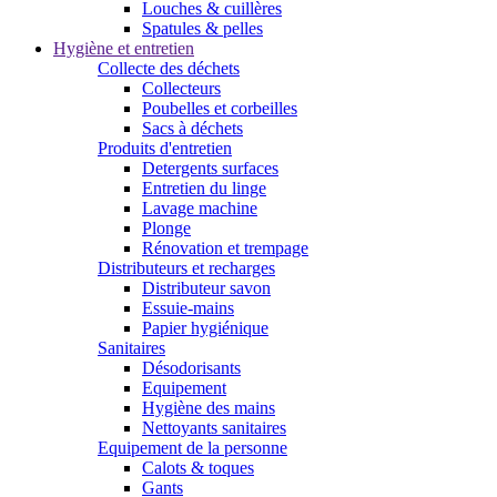
Louches & cuillères
Spatules & pelles
Hygiène et entretien
Collecte des déchets
Collecteurs
Poubelles et corbeilles
Sacs à déchets
Produits d'entretien
Detergents surfaces
Entretien du linge
Lavage machine
Plonge
Rénovation et trempage
Distributeurs et recharges
Distributeur savon
Essuie-mains
Papier hygiénique
Sanitaires
Désodorisants
Equipement
Hygiène des mains
Nettoyants sanitaires
Equipement de la personne
Calots & toques
Gants