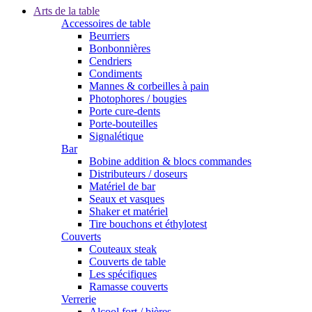
Arts de la table
Accessoires de table
Beurriers
Bonbonnières
Cendriers
Condiments
Mannes & corbeilles à pain
Photophores / bougies
Porte cure-dents
Porte-bouteilles
Signalétique
Bar
Bobine addition & blocs commandes
Distributeurs / doseurs
Matériel de bar
Seaux et vasques
Shaker et matériel
Tire bouchons et éthylotest
Couverts
Couteaux steak
Couverts de table
Les spécifiques
Ramasse couverts
Verrerie
Alcool fort / bières