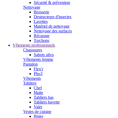
Sécurité & prévention
Nettoyage
Brosserie
Destructeurs d'insectes
Lavettes
Matériel de nettoyage
Nettoyage des surfaces
Récurage
Torchons
Vêtements professionnels
Chaussures
Sabots silvo
Vêtements femme
Pantalon
Flex'r
Pbo3
Vêtements
Tabliers
Chef
Malte
Tabliers bas
Tabliers bavette
Valet
Vestes de cuisine
Blake