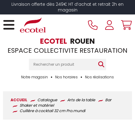
Panneau de gestion des cookies
Livraison offerte dès 249€ HT d’achat et retrait 2h en
magasin
ECOTEL
ROUEN
ESPACE COLLECTIVITE RESTAURATION
Notre magasin
Nos horaires
Nos réalisations
ACCUEIL
Catalogue
Arts de la table
Bar
Shaker et matériel
Cuillère à cocktail 32 cm Pro.mundi