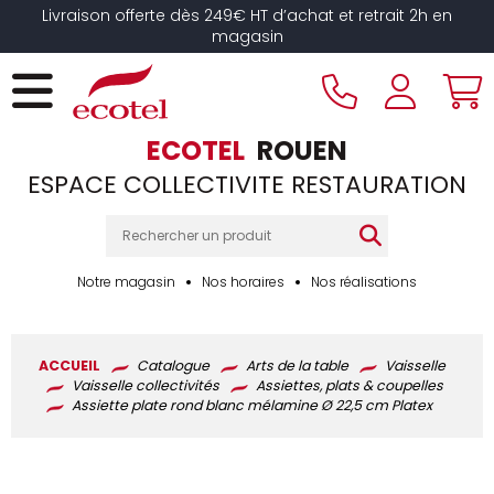
Panneau de gestion des cookies
Livraison offerte dès 249€ HT d’achat et retrait 2h en
magasin
ECOTEL
ROUEN
ESPACE COLLECTIVITE RESTAURATION
Notre magasin
Nos horaires
Nos réalisations
ACCUEIL
Catalogue
Arts de la table
Vaisselle
Vaisselle collectivités
Assiettes, plats & coupelles
Assiette plate rond blanc mélamine Ø 22,5 cm Platex