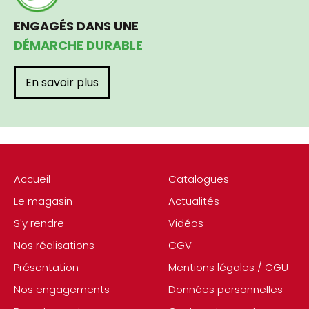
ENGAGÉS DANS UNE
DÉMARCHE DURABLE
En savoir plus
Accueil
Catalogues
Le magasin
Actualités
S'y rendre
Vidéos
Nos réalisations
CGV
Présentation
Mentions légales / CGU
Nos engagements
Données personnelles