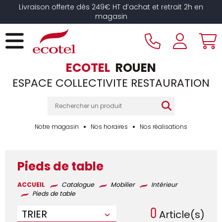
Panneau de gestion des cookies
Livraison offerte dès 249€ HT d’achat et retrait 2h en
magasin
ECOTEL
ROUEN
ESPACE COLLECTIVITE RESTAURATION
Notre magasin
Nos horaires
Nos réalisations
Pieds de table
ACCUEIL
Catalogue
Mobilier
Intérieur
Pieds de table
0
TRIER
Article(s)