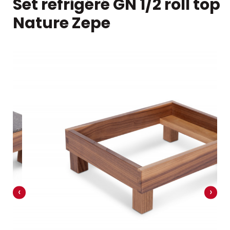
Set refrigéré GN 1/2 roll top
Nature Zepe
‹
›