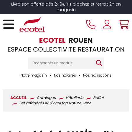
Panneau de gestion des cookies
Livraison offerte dès 249€ HT d’achat et retrait 2h en
magasin
ECOTEL
ROUEN
ESPACE COLLECTIVITE RESTAURATION
Notre magasin
Nos horaires
Nos réalisations
ACCUEIL
Catalogue
Hôtellerie
Buffet
Set refrigéré GN 1/2 roll top Nature Zepe