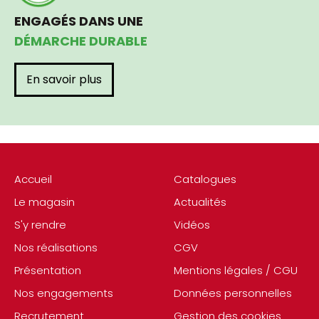
ENGAGÉS DANS UNE
DÉMARCHE DURABLE
En savoir plus
Accueil
Catalogues
Le magasin
Actualités
S'y rendre
Vidéos
Nos réalisations
CGV
Présentation
Mentions légales / CGU
Nos engagements
Données personnelles
Recrutement
Gestion des cookies