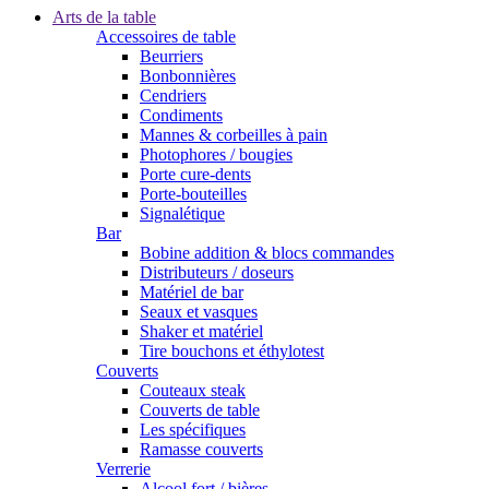
Arts de la table
Accessoires de table
Beurriers
Bonbonnières
Cendriers
Condiments
Mannes & corbeilles à pain
Photophores / bougies
Porte cure-dents
Porte-bouteilles
Signalétique
Bar
Bobine addition & blocs commandes
Distributeurs / doseurs
Matériel de bar
Seaux et vasques
Shaker et matériel
Tire bouchons et éthylotest
Couverts
Couteaux steak
Couverts de table
Les spécifiques
Ramasse couverts
Verrerie
Alcool fort / bières