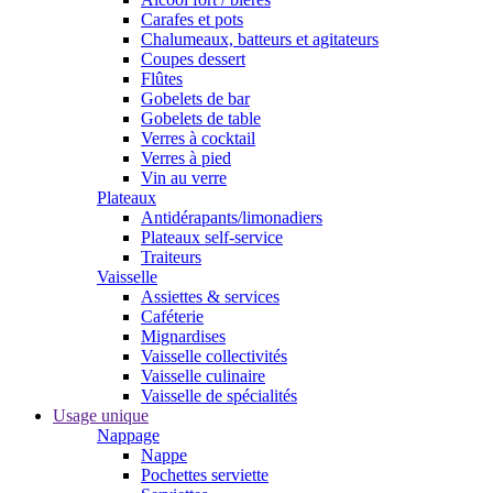
Carafes et pots
Chalumeaux, batteurs et agitateurs
Coupes dessert
Flûtes
Gobelets de bar
Gobelets de table
Verres à cocktail
Verres à pied
Vin au verre
Plateaux
Antidérapants/limonadiers
Plateaux self-service
Traiteurs
Vaisselle
Assiettes & services
Caféterie
Mignardises
Vaisselle collectivités
Vaisselle culinaire
Vaisselle de spécialités
Usage unique
Nappage
Nappe
Pochettes serviette