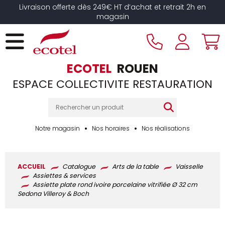
Panneau de gestion des cookies
Livraison offerte dès 249€ HT d’achat et retrait 2h en
magasin
ECOTEL
ROUEN
ESPACE COLLECTIVITE RESTAURATION
Notre magasin
Nos horaires
Nos réalisations
ACCUEIL
Catalogue
Arts de la table
Vaisselle
Assiettes & services
Assiette plate rond ivoire porcelaine vitrifiée Ø 32 cm
Sedona Villeroy & Boch