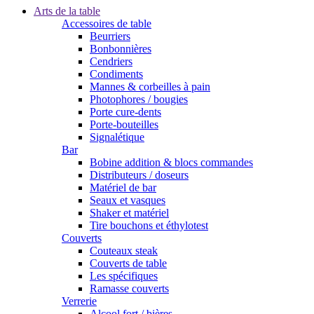
Arts de la table
Accessoires de table
Beurriers
Bonbonnières
Cendriers
Condiments
Mannes & corbeilles à pain
Photophores / bougies
Porte cure-dents
Porte-bouteilles
Signalétique
Bar
Bobine addition & blocs commandes
Distributeurs / doseurs
Matériel de bar
Seaux et vasques
Shaker et matériel
Tire bouchons et éthylotest
Couverts
Couteaux steak
Couverts de table
Les spécifiques
Ramasse couverts
Verrerie
Alcool fort / bières